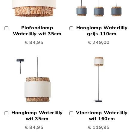
Plafondlamp
Hanglamp Waterlilly
In
In
Winkelwagen
Waterlilly wit 35cm
Winkelwagen
grijs 110cm
€ 84,95
€ 249,00
Hanglamp Waterlilly
Vloerlamp Waterlilly
In
In
Winkelwagen
wit 35cm
Winkelwagen
wit 160cm
€ 84,95
€ 119,95