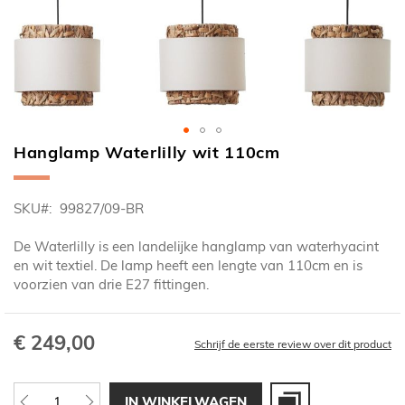
Hanglamp Waterlilly wit 110cm
Ga
naar
het
SKU
99827/09-BR
begin
van
De Waterlilly is een landelijke hanglamp van waterhyacint
de
en wit textiel. De lamp heeft een lengte van 110cm en is
afbeeldingen-
voorzien van drie E27 fittingen.
gallerij
€ 249,00
Schrijf de eerste review over dit product
IN WINKELWAGEN