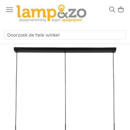
Ga
naar
Zoek
Wink
de
inhoud
Home
Binnenlampen
Hanglampen
Hanglamp drie kappen
Hanglamp Ventotto rookglas 100cm
Ga
naar
het
einde
van
de
afbeeldingen-
gallerij