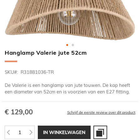
Hanglamp Valerie jute 52cm
Ga
naar
het
SKU
R31881036-TR
begin
van
De Valerie is een hanglamp van jute touwen. De kap heeft
de
een diameter van 52cm en is voorzien van een E27 fitting.
afbeeldingen-
gallerij
€ 129,00
Schrijf de eerste review over dit product
IN WINKELWAGEN