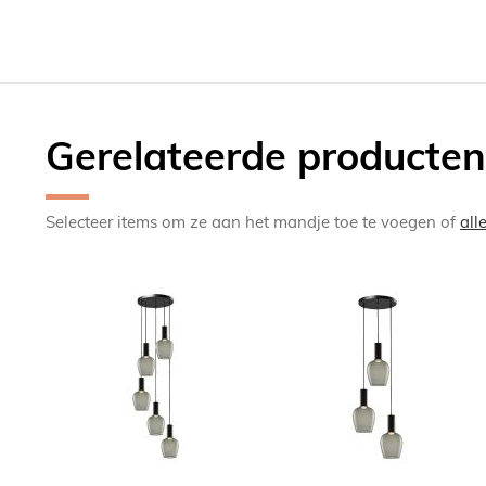
Gerelateerde producten
Selecteer items om ze aan het mandje toe te voegen of
all
TOEVOEGEN
TOEV
OM
OM