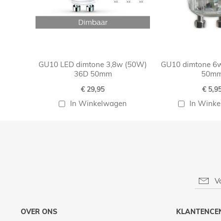
GU10 LED dimtone 3,8w (50W)
GU10 dimtone 6
36D 50mm
50m
€ 29,95
€ 5,9
In Winkelwagen
In Wink
OVER ONS
KLANTENCE