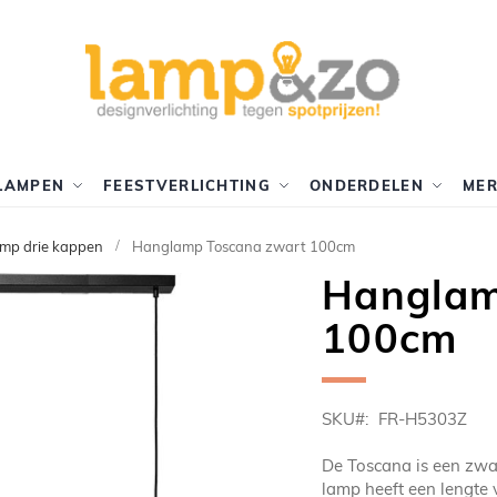
LAMPEN
FEESTVERLICHTING
ONDERDELEN
ME
mp drie kappen
Hanglamp Toscana zwart 100cm
Hanglam
100cm
SKU
FR-H5303Z
De Toscana is een zw
lamp heeft een lengte