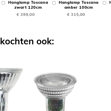
Hanglamp Toscana
Hanglamp Toscana
In
In
In
TE
TE
Winkelwagen
zwart 120cm
Winkelwagen
amber 100cm
W
€ 399,00
€ 315,00
LIJKEN
VERGELIJKEN
VERGELIJK
 kochten ook: