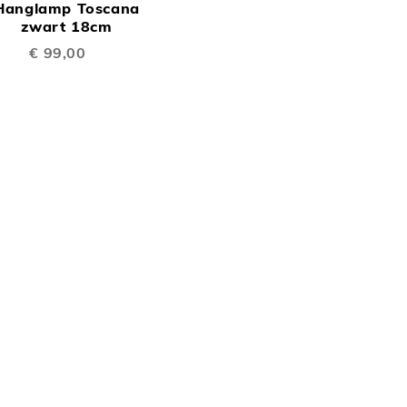
Hanglamp Toscana
TE
inkelwagen
zwart 18cm
€ 99,00
EN
VERGELIJKEN