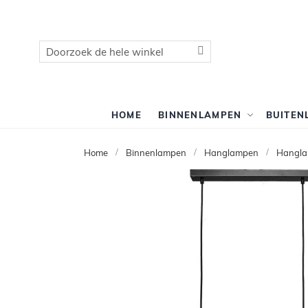
Zoek
Zoek
HOME
BINNENLAMPEN
BUITEN
Home
Binnenlampen
Hanglampen
Hangla
Ga
naar
het
einde
van
de
afbeeldingen-
gallerij