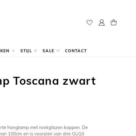
Mijn account
Winkelwag
RKEN
STIJL
SALE
CONTACT
p Toscana zwart
arte hanglamp met rookglazen kappen. De
 van 100cm en is voorzien van drie GU10