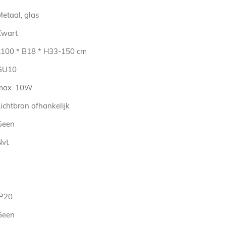
etaal, glas
Zwart
L100 * B18 * H33-150 cm
GU10
max. 10W
ichtbron afhankelijk
Geen
Nvt
IP20
Geen