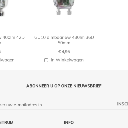
w 400lm 42D
GU10 dimbaar 6w 430lm 36D
m
50mm
5
€ 4,95
elwagen
In Winkelwagen
ABONNEER U OP ONZE NIEUWSBRIEF
INSC
NTRUM
INFO