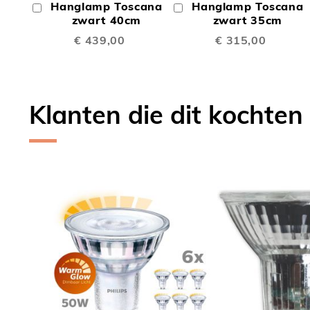
Hanglamp Toscana
Hanglamp Toscana
In
In
TE
TE
Winkelwagen
zwart 40cm
Winkelwagen
zwart 35cm
€ 439,00
€ 315,00
VERGELIJKEN
VERGE
Klanten die dit kochten
Skip
carousel