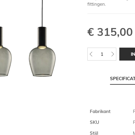
fittingen.
€ 315,00
I
SPECIFICA
Meer
Fabrikant
F
informatie
SKU
Stijl