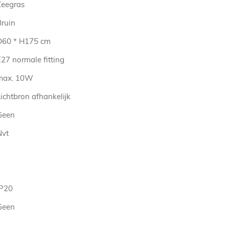
Zeegras
Bruin
D60 * H175 cm
27 normale fitting
max. 10W
ichtbron afhankelijk
Geen
Nvt
IP20
Geen