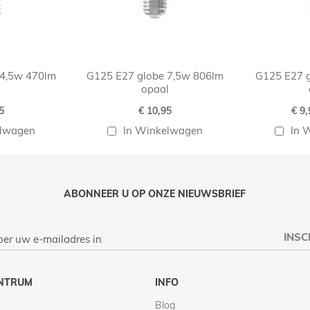
 4,5w 470lm
G125 E27 globe 7,5w 806lm
G125 E27 
opaal
Spec
5
€ 10,95
€ 9,
prijs
elwagen
In Winkelwagen
In 
ABONNEER U OP ONZE NIEUWSBRIEF
INSC
NTRUM
INFO
Blog