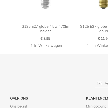
G125 E27 globe 4,5w 470lm
G125 E27 globe
helder
goud
€ 8,95
€ 11,9
In Winkelwagen
In Wink
OVER ONS
KLANTENCE
Ons bedrijf
Mijn account