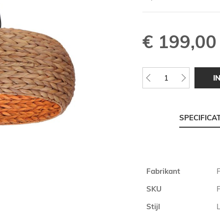
€ 199,00
I
SPECIFICA
Meer
Fabrikant
F
informatie
SKU
Stijl
L