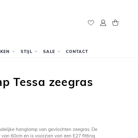
Mijn account
Winkelwag
RKEN
STIJL
SALE
CONTACT
p Tessa zeegras
ndelijke hanglamp van gevlochten zeegras. De
 van 60cm en is voorzien van een E27 fitting.