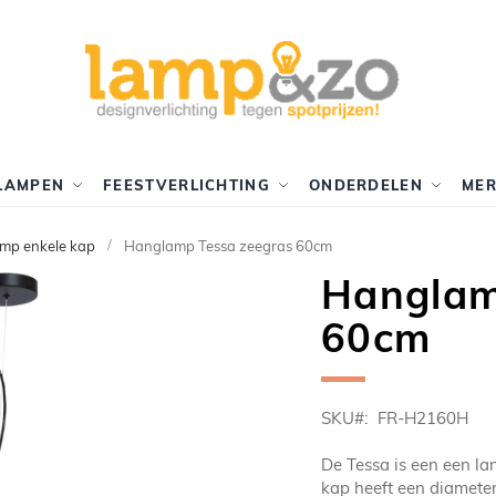
LAMPEN
FEESTVERLICHTING
ONDERDELEN
ME
mp enkele kap
Hanglamp Tessa zeegras 60cm
Hanglam
60cm
SKU
FR-H2160H
De Tessa is een een la
kap heeft een diameter