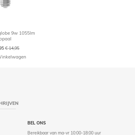
globe 9w 1055lm
opaal
iale
95
€ 14,95
Winkelwagen
HRIJVEN
BEL ONS
Bereikbaar van ma-vr 10:00-18:00 uur