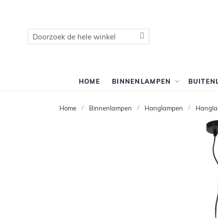
Zoek
Zoek
HOME
BINNENLAMPEN
BUITEN
Home
Binnenlampen
Hanglampen
Hangla
Ga
naar
het
einde
van
de
afbeeldingen-
gallerij