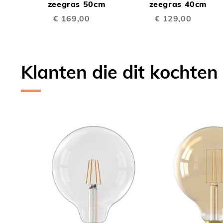
TE
TE
Winkelwagen
zeegras 50cm
Winkelwagen
zeegras 40cm
€ 169,00
€ 129,00
VERGELIJKEN
VERGE
Klanten die dit kochten
Skip
carousel