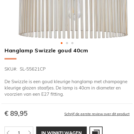
Hanglamp Swizzle goud 40cm
Ga
naar
het
SKU
SL-55621CP
begin
van
De Swizzle is een goud kleurige hanglamp met champagne
de
kleurige glazen staafjes. De lamp is 40cm in diameter en
afbeeldingen-
voorzien van een E27 fitting.
gallerij
€ 89,95
Schrijf de eerste review over dit product
IN WINKELWAGEN