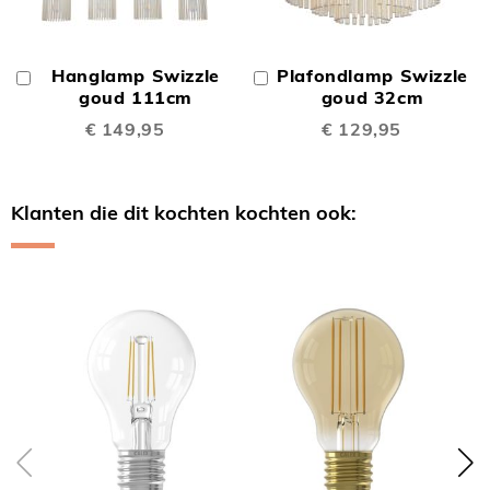
Hanglamp Swizzle
Plafondlamp Swizzle
In
In
Winkelwagen
goud 111cm
Winkelwagen
goud 32cm
€ 149,95
€ 129,95
Klanten die dit kochten kochten ook:
Skip
carousel