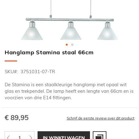
Hanglamp Stamina staal 66cm
Ga
naar
het
SKU
3751031-07-TR
begin
van
De Stamina is een staalkleurige hanglamp met opaal wit
de
glas en trekpendel. De lamp heeft een lengte van 66cm en is
afbeeldingen-
voorzien van drie E14 fittingen.
gallerij
€ 89,95
Schrijf de eerste review over dit product
IN WINKELWAGEN