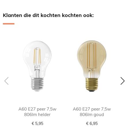
Klanten die dit kochten kochten ook:
Skip
carousel
A60 E27 peer 7,5w
A60 E27 peer 7,5w
A60
806lm helder
806lm goud
€ 5,95
€ 6,95