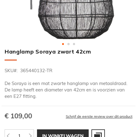
Hanglamp Soraya zwart 42cm
Ga
naar
het
SKU
365440132-TR
begin
van
De Soraya is een mat zwarte hanglamp van metaaldraad.
de
De lamp heeft een diameter van 42cm en is voorzien van
afbeeldingen-
een E27 fitting.
gallerij
€ 109,00
Schrijf de eerste review over dit product
IN WINKELWAGEN