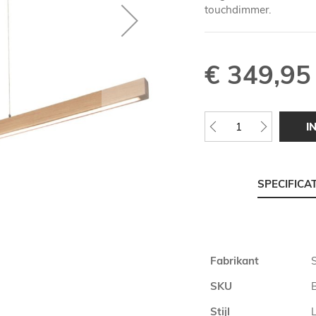
touchdimmer.
€ 349,95
I
SPECIFICA
Meer
Fabrikant
informatie
SKU
Stijl
L