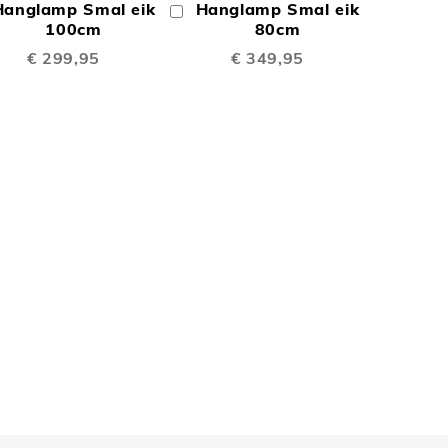
Hanglamp Smal eik
Hanglamp Smal eik
In
TE
TE
inkelwagen
100cm
Winkelwagen
80cm
€ 299,95
€ 349,95
EN
VERGELIJKEN
VERGELIJKEN