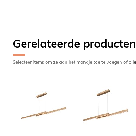
Gerelateerde producten
Selecteer items om ze aan het mandje toe te voegen of
all
TOEVOEGEN
TOEV
OM
OM