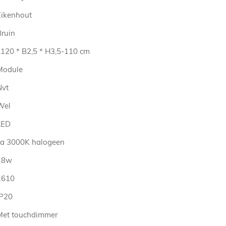
Eikenhout
Bruin
L120 * B2,5 * H3,5-110 cm
Module
Nvt
Wel
LED
ca 3000K halogeen
18w
1610
IP20
Met touchdimmer