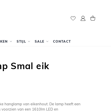
Mijn account
Winkelwag
RKEN
STIJL
SALE
CONTACT
p Smal eik
ijke hanglamp van eikenhout. De lamp heeft een
s voorzien van een 1610lm LED en