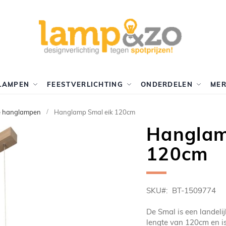
LAMPEN
FEESTVERLICHTING
ONDERDELEN
ME
e hanglampen
Hanglamp Smal eik 120cm
Hanglam
120cm
SKU
BT-1509774
De Smal is een landel
lengte van 120cm en i