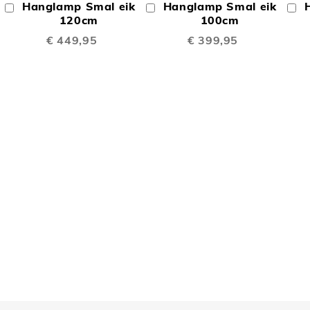
Hanglamp Smal eik
Hanglamp Smal eik
In
In
In
TE
TE
Winkelwagen
120cm
Winkelwagen
100cm
W
€ 449,95
€ 399,95
LIJKEN
VERGELIJKEN
VERGELIJK