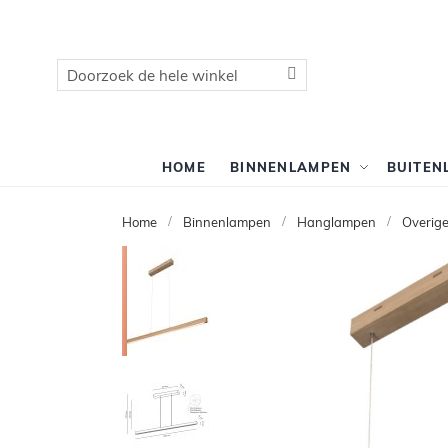
Zoek
Zoek
HOME
BINNENLAMPEN
BUITEN
Home
Binnenlampen
Hanglampen
Overig
Ga
naar
het
einde
van
de
afbeeldingen-
gallerij