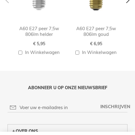
A60 E27 peer 7,5w
A60 E27 peer 7,5w
A60
806lm helder
806lm goud
€ 5,95
€ 6,95
In Winkelwagen
In Winkelwagen
ABONNEER U OP ONZE NIEUWSBRIEF
INSCHRIJVEN
OVER ONS