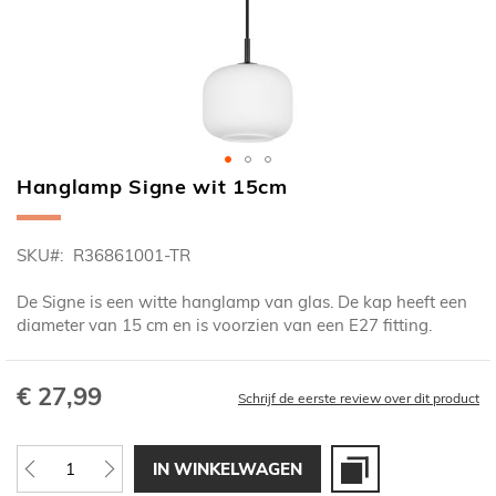
Hanglamp Signe wit 15cm
Ga
naar
het
SKU
R36861001-TR
begin
van
De Signe is een witte hanglamp van glas. De kap heeft een
de
diameter van 15 cm en is voorzien van een E27 fitting.
afbeeldingen-
gallerij
€ 27,99
Schrijf de eerste review over dit product
IN WINKELWAGEN