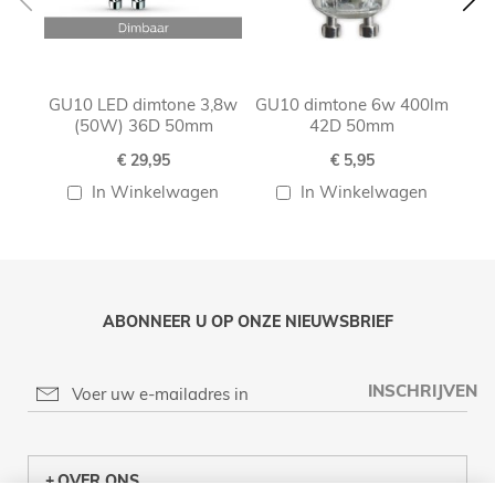
GU10 LED dimtone 3,8w
GU10 dimtone 6w 400lm
G
(50W) 36D 50mm
42D 50mm
€ 29,95
€ 5,95
In Winkelwagen
In Winkelwagen
ABONNEER U OP ONZE NIEUWSBRIEF
INSCHRIJVEN
OVER ONS