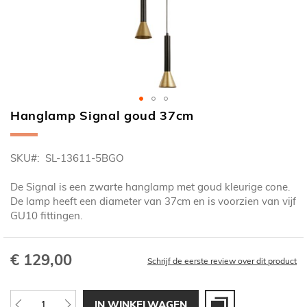
Hanglamp Signal goud 37cm
Ga
naar
het
SKU
SL-13611-5BGO
begin
van
De Signal is een zwarte hanglamp met goud kleurige cone.
de
De lamp heeft een diameter van 37cm en is voorzien van vijf
afbeeldingen-
GU10 fittingen.
gallerij
€ 129,00
Schrijf de eerste review over dit product
IN WINKELWAGEN