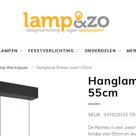
LAMPEN
FEESTVERLICHTING
ONDERDELEN
ME
mp drie kappen
Hanglamp Romeo zwart 55cm
Hanglam
55cm
SKU
337010332-TR
De Romeo is een zwart
lengte van 55cm en lev