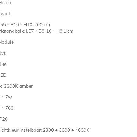
Metaal
Zwart
L55 * B10 * H10-200 cm
Plafondbalk: L57 * B8-10 * H8,1 cm
Module
Nvt
iet
LED
ca 2300K amber
3 * 7w
3 * 700
IP20
Lichtkleur instelbaar: 2300 + 3000 + 4000K