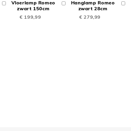
Vloerlamp Romeo
Hanglamp Romeo
In
In
In
TE
TE
Winkelwagen
zwart 150cm
Winkelwagen
zwart 28cm
W
€ 199,99
€ 279,99
LIJKEN
VERGELIJKEN
VERGELIJK