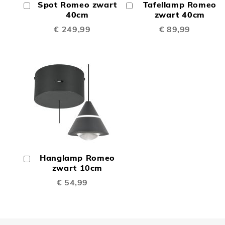
Spot Romeo zwart
Tafellamp Romeo
In
In
TE
TE
Winkelwagen
40cm
Winkelwagen
zwart 40cm
€ 249,99
€ 89,99
VERGELIJKEN
VERGE
TOEVOEGEN
OM
Hanglamp Romeo
In
TE
Winkelwagen
zwart 10cm
€ 54,99
VERGELIJKEN