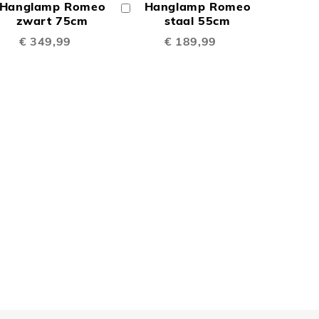
Hanglamp Romeo
Hanglamp Romeo
In
TE
TE
inkelwagen
zwart 75cm
Winkelwagen
staal 55cm
€ 349,99
€ 189,99
EN
VERGELIJKEN
VERGELIJKEN