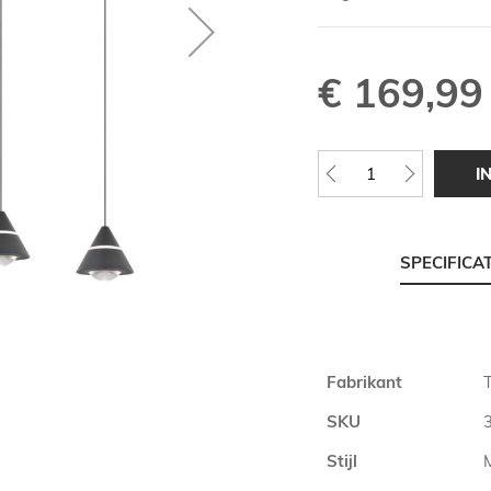
€ 169,99
I
SPECIFICA
Meer
Fabrikant
T
informatie
SKU
Stijl