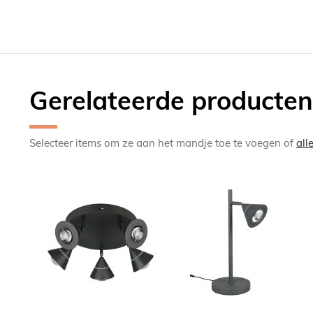
Gerelateerde producten
Selecteer items om ze aan het mandje toe te voegen of
all
TOEVOEGEN
TOEV
OM
OM