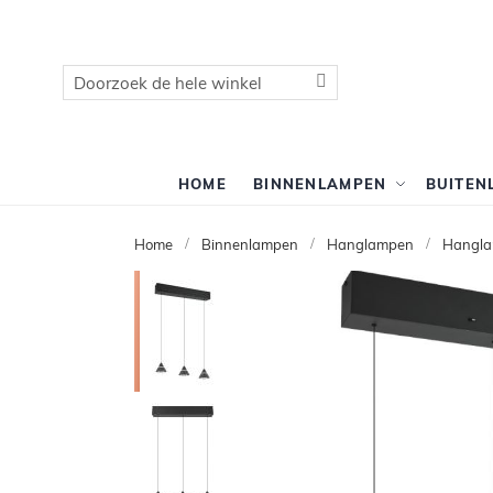
Zoek
Zoek
HOME
BINNENLAMPEN
BUITEN
Home
Binnenlampen
Hanglampen
Hangla
Ga
naar
het
einde
van
de
afbeeldingen-
gallerij