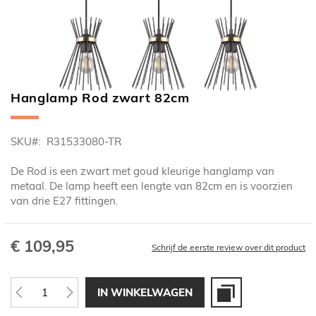
Hanglamp Rod zwart 82cm
Ga
naar
het
SKU
R31533080-TR
begin
van
De Rod is een zwart met goud kleurige hanglamp van
de
metaal. De lamp heeft een lengte van 82cm en is voorzien
afbeeldingen-
van drie E27 fittingen.
gallerij
€ 109,95
Schrijf de eerste review over dit product
IN WINKELWAGEN