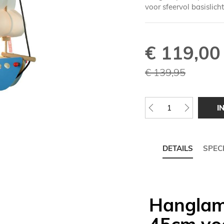
voor sfeervol basislich
€ 119,00
Speciale
prijs
€ 139,95
I
DETAILS
SPECI
Hanglam