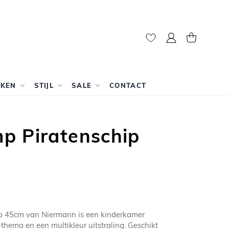
Mijn account
Winkelwag
RKEN
STIJL
SALE
CONTACT
p Piratenschip
p 45cm van Niermann is een kinderkamer
hema en een multikleur uitstraling. Geschikt