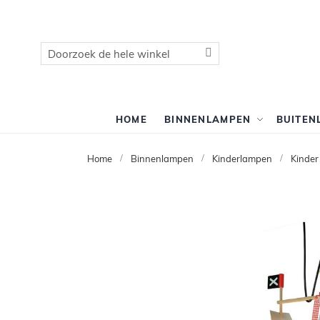
Zoek
Zoek
HOME
BINNENLAMPEN
BUITEN
Home
Binnenlampen
Kinderlampen
Kinde
Ga
naar
het
einde
van
de
afbeeldingen-
gallerij