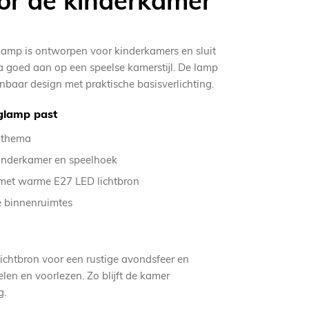
or de kinderkamer
mp is ontworpen voor kinderkamers en sluit
a goed aan op een speelse kamerstijl. De lamp
baar design met praktische basisverlichting.
lamp past
-thema
kinderkamer en speelhoek
met warme E27 LED lichtbron
e binnenruimtes
ichtbron voor een rustige avondsfeer en
pelen en voorlezen. Zo blijft de kamer
g.