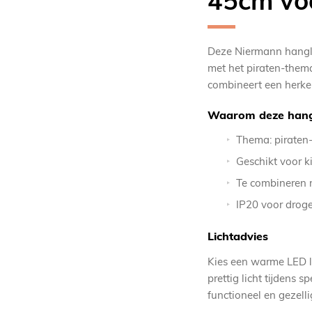
45cm vo
Deze Niermann hangla
met het piraten-them
combineert een herken
Waarom deze hang
Thema: piraten
Geschikt voor 
Te combineren 
IP20 voor drog
Lichtadvies
Kies een warme LED l
prettig licht tijdens s
functioneel en gezelli