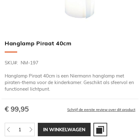
Hanglamp Piraat 40cm
Ga
naar
het
SKU
NM-197
begin
van
Hanglamp Piraat 40cm is een Niermann hanglamp met
de
piraten-thema voor de kinderkamer. Geschikt als sfeervol en
afbeeldingen-
functioneel lichtpunt.
gallerij
€ 99,95
Schrijf de eerste review over dit product
IN WINKELWAGEN