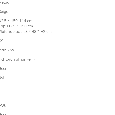
Metaal
Beige
D2,5 * H50-114 cm
Kap: D2,5 * H50 cm
Plafondplaat: L8 * B8 * H2 cm
G9
max. 7W
ichtbron afhankelijk
Geen
Nvt
IP20
Geen