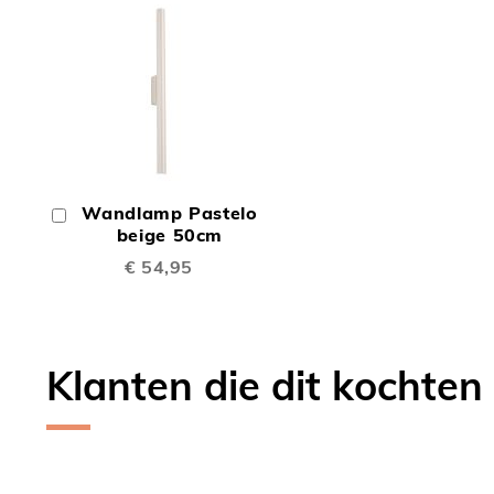
TOEVOEGEN
OM
Wandlamp Pastelo
In
TE
Winkelwagen
beige 50cm
€ 54,95
VERGELIJKEN
Klanten die dit kochten
Skip
carousel