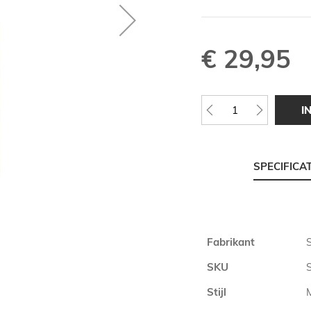
€ 29,95
I
SPECIFICA
Meer
Fabrikant
informatie
SKU
Stijl