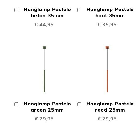
OM
OM
Hanglamp Pastelo
Hanglamp Pastelo
In
In
TE
TE
Winkelwagen
beton 35mm
Winkelwagen
hout 35mm
€ 44,95
€ 39,95
VERGELIJKEN
VERGE
TOEVOEGEN
TOEV
OM
OM
Hanglamp Pastelo
Hanglamp Pastelo
In
In
TE
TE
Winkelwagen
groen 25mm
Winkelwagen
rood 25mm
€ 29,95
€ 29,95
VERGELIJKEN
VERGE