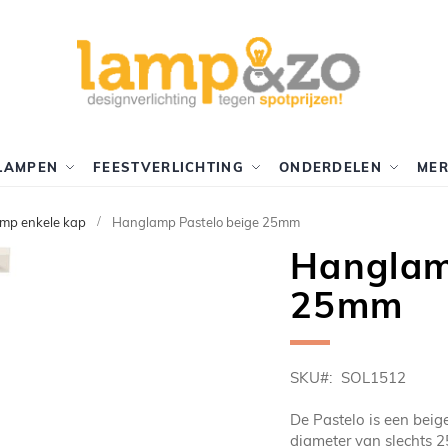
LAMPEN
FEESTVERLICHTING
ONDERDELEN
ME
mp enkele kap
Hanglamp Pastelo beige 25mm
Hanglam
25mm
SKU
SOL1512
De Pastelo is een bei
diameter van slechts 2