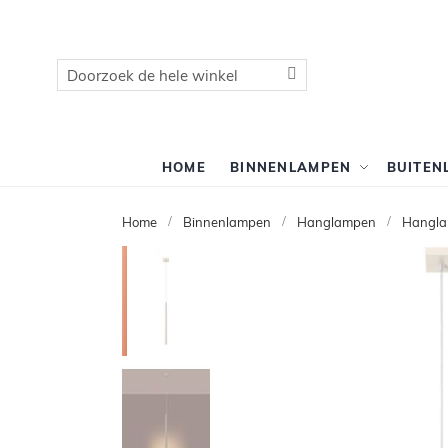
Zoek
Zoek
HOME
BINNENLAMPEN
BUITEN
Home
Binnenlampen
Hanglampen
Hangla
Ga
naar
het
einde
van
de
afbeeldingen-
gallerij