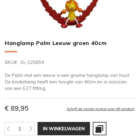
Hanglamp Palm Leeuw groen 40cm
Ga
naar
het
SKU
EL-125854
begin
van
De Palm met een leeuw is een groene hanglamp van hout.
de
De kinderlamp heeft een hoogte van 40cm en is voorzien
afbeeldingen-
van een E27 fitting.
gallerij
€ 89,95
Schrijf de eerste review over dit product
IN WINKELWAGEN