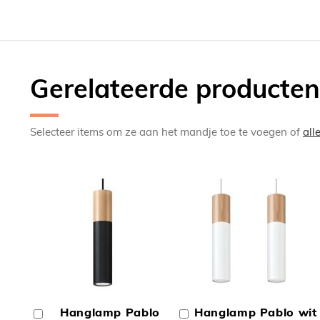
Gerelateerde producten
Selecteer items om ze aan het mandje toe te voegen of
all
TOEVOEGEN
TOEV
OM
OM
Hanglamp Pablo
Hanglamp Pablo wit
In
In