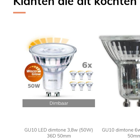
Klanten die dit kochten
Skip
carousel
GU10 LED dimtone 3,8w (50W)
GU10 dimtone 6
36D 50mm
50m