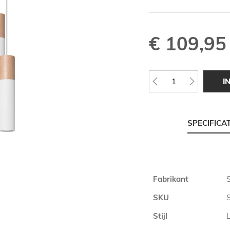
€ 109,95
I
SPECIFICA
Meer
Fabrikant
informatie
SKU
Stijl
L