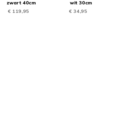
TE
TE
inkelwagen
zwart 40cm
Winkelwagen
wit 30cm
€ 119,95
€ 34,95
EN
VERGELIJKEN
VERGELIJKEN