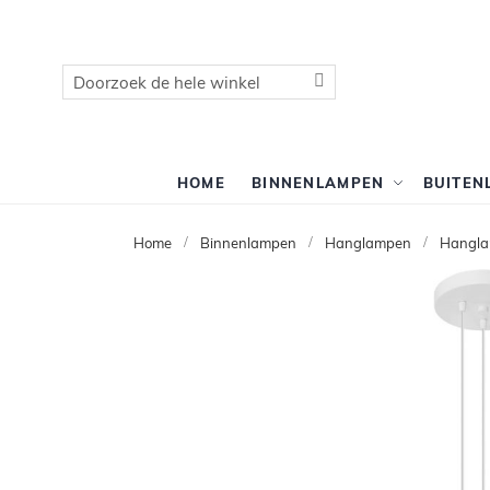
Zoek
Zoek
HOME
BINNENLAMPEN
BUITEN
Home
Binnenlampen
Hanglampen
Hangla
Ga
naar
het
einde
van
de
afbeeldingen-
gallerij