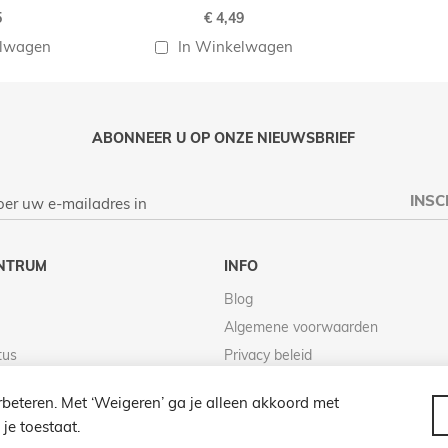
5
€ 4,49
elwagen
In Winkelwagen
ABONNEER U OP ONZE NIEUWSBRIEF
INSC
NTRUM
INFO
Blog
Algemene voorwaarden
tus
Privacy beleid
Retour beleid
beteren. Met ‘Weigeren’ ga je alleen akkoord met
je toestaat.
© 2026 LAMPENZO ALLE RECHTEN VOORBEHOUDEN