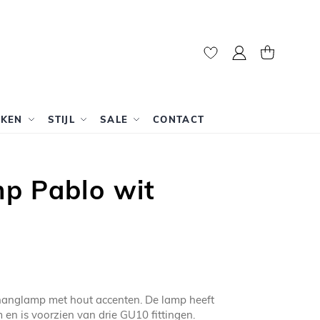
Mijn account
Winkelwag
RKEN
STIJL
SALE
CONTACT
p Pablo wit
 hanglamp met hout accenten. De lamp heeft
en is voorzien van drie GU10 fittingen.