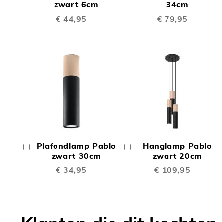
TE
TE
Winkelwagen
zwart 6cm
Winkelwagen
34cm
€ 44,95
€ 79,95
VERGELIJKEN
VERGE
TOEVOEGEN
TOEV
OM
OM
Plafondlamp Pablo
Hanglamp Pablo
In
In
TE
TE
Winkelwagen
zwart 30cm
Winkelwagen
zwart 20cm
€ 34,95
€ 109,95
VERGELIJKEN
VERGE