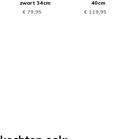
TE
TE
Winkelwagen
zwart 34cm
Winkelwagen
40cm
W
€ 79,95
€ 119,95
LIJKEN
VERGELIJKEN
VERGELIJK
OEGEN
LIJKEN