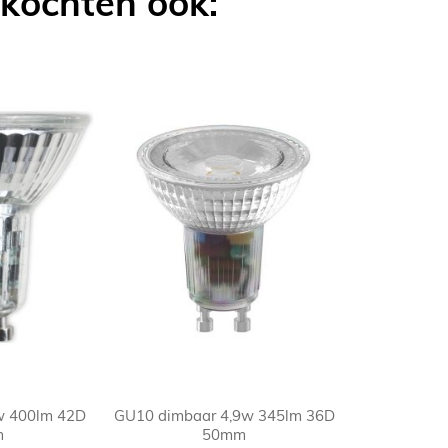
 kochten ook:
w 400lm 42D
GU10 dimbaar 4,9w 345lm 36D
m
50mm