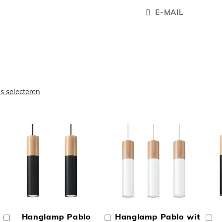
E-MAIL
es selecteren
OEGEN
TOEVOEGEN
TOEVOEGE
OM
OM
Hanglamp Pablo
Hanglamp Pablo wit
In
In
In