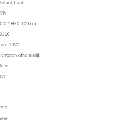
Metaal, hout
Wit
D20 * H30-100 cm
GU10
max. 10W
ichtbron afhankelijk
Geen
Nvt
IP20
Geen