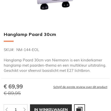
Hanglamp Paard 30cm
Ga
naar
het
SKU
NM-144-EOL
begin
van
Hanglamp Paard 30cm van Niermann is een kinderkamer
de
hanglamp met paarden-thema en een multikleur uitstraling.
afbeeldingen-
Geschikt voor sfeervol basislicht met E27 lichtbron.
gallerij
€ 69,99
Speciale
Schrijf de eerste review over dit product
prijs
€ 89,95
IN WINKELWAGEN