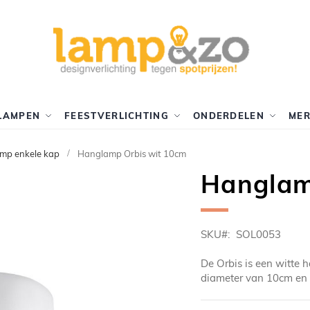
LAMPEN
FEESTVERLICHTING
ONDERDELEN
ME
mp enkele kap
Hanglamp Orbis wit 10cm
Hanglam
SKU
SOL0053
De Orbis is een witte
diameter van 10cm en i