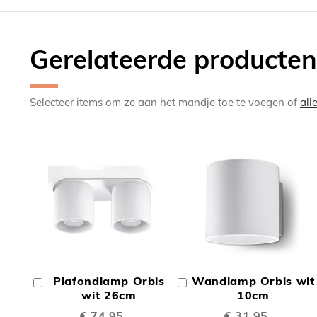
Gerelateerde producten
Selecteer items om ze aan het mandje toe te voegen of
all
TOEVOEGEN
TOEV
OM
OM
Plafondlamp Orbis
Wandlamp Orbis wit
In
In
TE
TE
Winkelwagen
wit 26cm
Winkelwagen
10cm
€ 74,95
€ 31,95