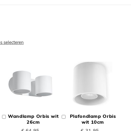
es selecteren
OEGEN
TOEVOEGEN
TOEVOEGE
OM
OM
Wandlamp Orbis wit
Plafondlamp Orbis
In
In
TE
TE
Winkelwagen
26cm
Winkelwagen
wit 10cm
€ 64,95
€ 31,95