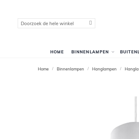
Zoek
Zoek
HOME
BINNENLAMPEN
BUITEN
Home
Binnenlampen
Hanglampen
Hangla
Ga
naar
het
einde
van
de
afbeeldingen-
gallerij