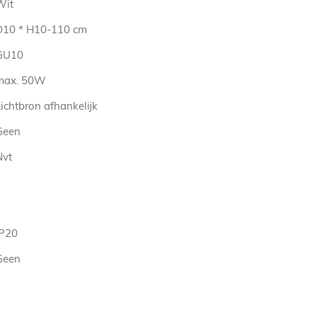
Wit
D10 * H10-110 cm
GU10
max. 50W
ichtbron afhankelijk
Geen
Nvt
IP20
Geen