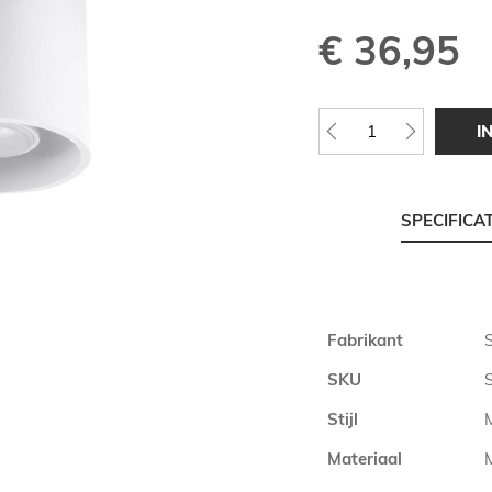
€ 36,95
I
SPECIFICA
Meer
Fabrikant
informatie
SKU
Stijl
Materiaal