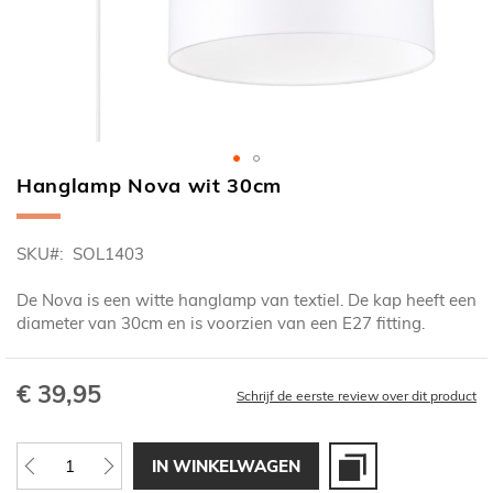
Hanglamp Nova wit 30cm
Ga
naar
het
SKU
SOL1403
begin
van
De Nova is een witte hanglamp van textiel. De kap heeft een
de
diameter van 30cm en is voorzien van een E27 fitting.
afbeeldingen-
gallerij
€ 39,95
Schrijf de eerste review over dit product
IN WINKELWAGEN