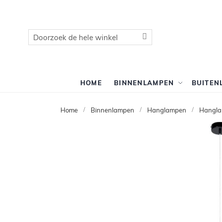
Zoek
Zoek
HOME
BINNENLAMPEN
BUITEN
Home
Binnenlampen
Hanglampen
Hangla
Ga
naar
het
einde
van
de
afbeeldingen-
gallerij