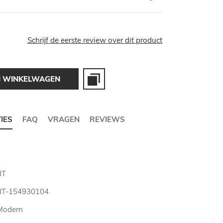
Schrijf de eerste review over dit product
N WINKELWAGEN
TIES
FAQ
VRAGEN
REVIEWS
BT
BT-154930104
Modern