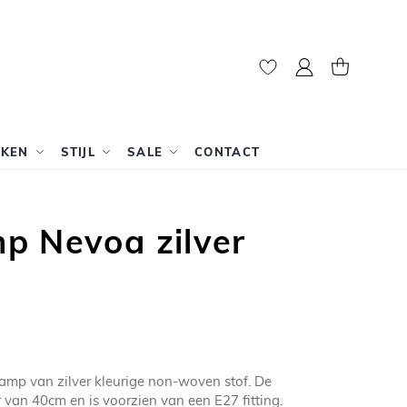
Mijn account
Winkelwag
RKEN
STIJL
SALE
CONTACT
p Nevoa zilver
amp van zilver kleurige non-woven stof. De
 van 40cm en is voorzien van een E27 fitting.