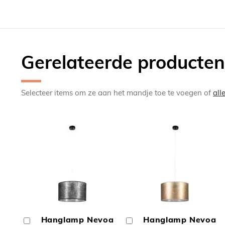
Gerelateerde producten
Selecteer items om ze aan het mandje toe te voegen of
all
TOEVOEGEN
TOEV
OM
OM
Hanglamp Nevoa
Hanglamp Nevoa
In
In