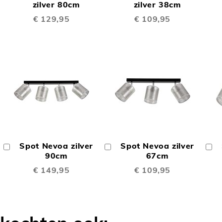
TE
TE
Winkelwagen
zilver 80cm
Winkelwagen
zilver 38cm
W
€ 129,95
€ 109,95
LIJKEN
VERGELIJKEN
VERGELIJK
OEGEN
TOEVOEGEN
TOEVOEGE
OM
OM
Spot Nevoa zilver
Spot Nevoa zilver
In
In
In
TE
TE
Winkelwagen
90cm
Winkelwagen
67cm
W
€ 149,95
€ 109,95
LIJKEN
VERGELIJKEN
VERGELIJK