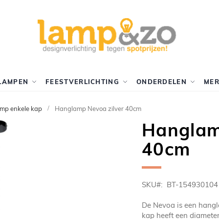
LAMPEN
FEESTVERLICHTING
ONDERDELEN
ME
mp enkele kap
Hanglamp Nevoa zilver 40cm
Hanglam
40cm
SKU
BT-154930104
De Nevoa is een hangl
kap heeft een diameter