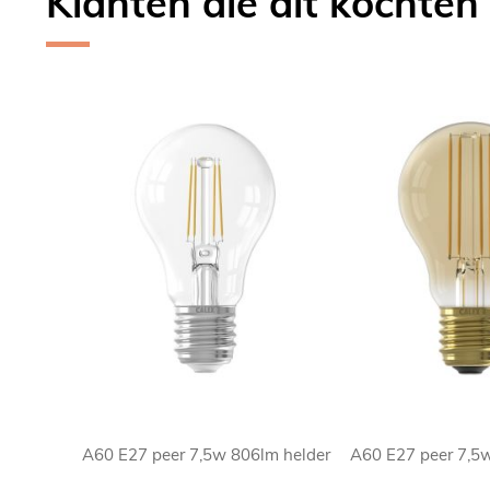
Klanten die dit kochten
Skip
carousel
A60 E27 peer 7,5w 806lm helder
A60 E27 peer 7,5