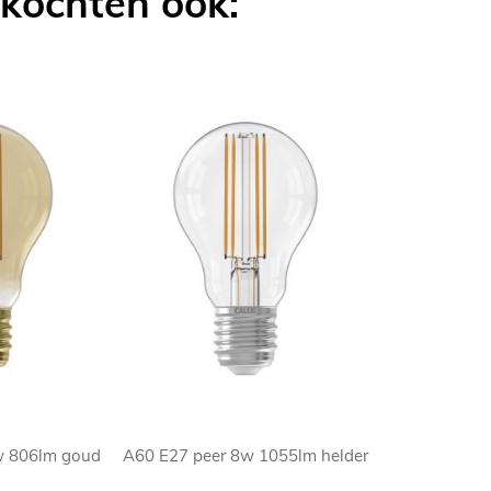
 kochten ook:
w 806lm goud
A60 E27 peer 8w 1055lm helder