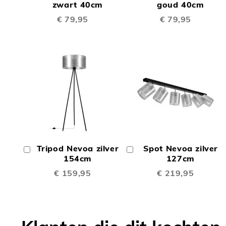
TE
TE
Winkelwagen
zwart 40cm
Winkelwagen
goud 40cm
€ 79,95
€ 79,95
VERGELIJKEN
VERGE
TOEVOEGEN
TOEV
OM
OM
Tripod Nevoa zilver
Spot Nevoa zilver
In
In
TE
TE
Winkelwagen
154cm
Winkelwagen
127cm
€ 159,95
€ 219,95
VERGELIJKEN
VERGE