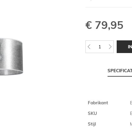
€ 79,95
I
SPECIFICA
Meer
Fabrikant
informatie
SKU
Stijl