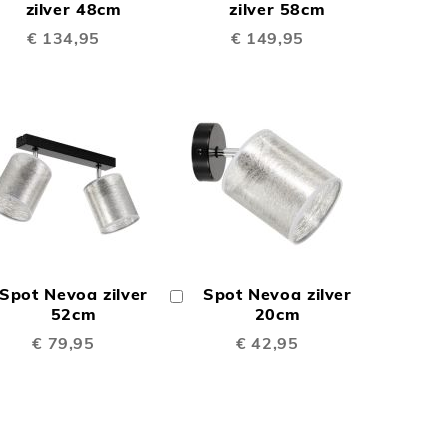
TE
TE
inkelwagen
zilver 48cm
Winkelwagen
zilver 58cm
€ 134,95
€ 149,95
EN
VERGELIJKEN
VERGELIJKEN
N
TOEVOEGEN
TOEVOEGEN
OM
OM
Spot Nevoa zilver
Spot Nevoa zilver
In
TE
TE
inkelwagen
52cm
Winkelwagen
20cm
€ 79,95
€ 42,95
EN
VERGELIJKEN
VERGELIJKEN