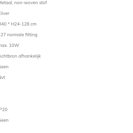
Metaal, non-woven stof
ilver
D40 * H24-128 cm
27 normale fitting
max. 10W
ichtbron afhankelijk
Geen
Nvt
IP20
Geen