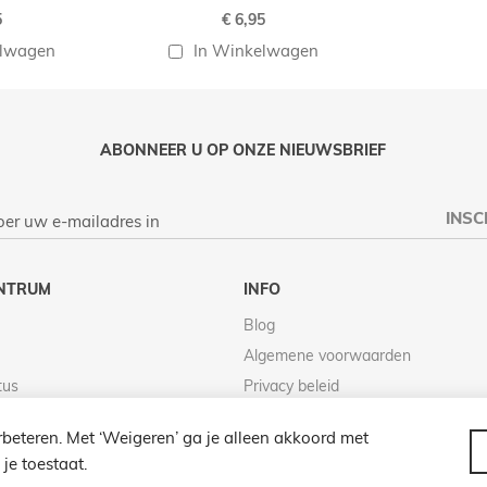
5
€ 6,95
elwagen
In Winkelwagen
ABONNEER U OP ONZE NIEUWSBRIEF
INSC
NTRUM
INFO
Blog
Algemene voorwaarden
tus
Privacy beleid
Retour beleid
beteren. Met ‘Weigeren’ ga je alleen akkoord met
je toestaat.
© 2026 LAMPENZO ALLE RECHTEN VOORBEHOUDEN