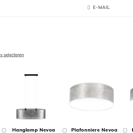
E-MAIL
es selecteren
OEGEN
TOEVOEGEN
TOEVOEGE
OM
OM
Hanglamp Nevoa
Plafonniere Nevoa
In
In
In