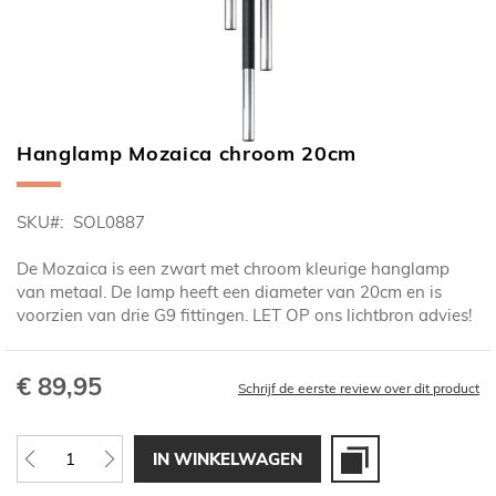
Hanglamp Mozaica chroom 20cm
Ga
naar
het
SKU
SOL0887
begin
van
De Mozaica is een zwart met chroom kleurige hanglamp
de
van metaal. De lamp heeft een diameter van 20cm en is
afbeeldingen-
voorzien van drie G9 fittingen. LET OP ons lichtbron advies!
gallerij
€ 89,95
Schrijf de eerste review over dit product
IN WINKELWAGEN