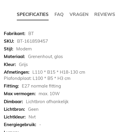
SPECIFICATIES
FAQ
VRAGEN
REVIEWS
Meer
BT
informatie
BT-161859457
Modern
Grenenhout, glas
Grijs
L110 * B15 * H18-130 cm
Plafondplaat: L100 * B5 * H3 cm
E27 normale fitting
max. 10W
Lichtbron afhankelijk
Geen
Nvt
-