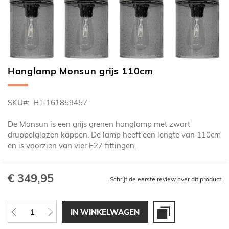
Hanglamp Monsun grijs 110cm
Ga
naar
het
SKU
BT-161859457
begin
van
De Monsun is een grijs grenen hanglamp met zwart
de
druppelglazen kappen. De lamp heeft een lengte van 110cm
afbeeldingen-
en is voorzien van vier E27 fittingen.
gallerij
€ 349,95
Schrijf de eerste review over dit product
IN WINKELWAGEN