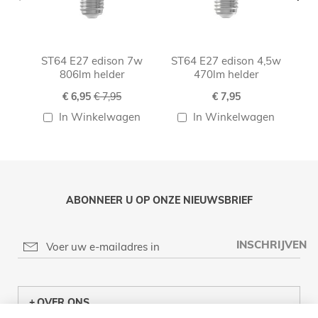
ST64 E27 edison 7w
ST64 E27 edison 4,5w
ST
806lm helder
470lm helder
Speciale
€ 6,95
€ 7,95
€ 7,95
prijs
In Winkelwagen
In Winkelwagen
ABONNEER U OP ONZE NIEUWSBRIEF
INSCHRIJVEN
OVER ONS