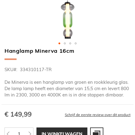
Hanglamp Minerva 16cm
Ga
naar
het
SKU
334310117-TR
begin
van
De Minerva is een hanglamp van groen en rookkleurig glas.
de
De lamp lamp heeft een diameter van 15,5 cm en levert 800
afbeeldingen-
lm in 2300, 3000 en 4000K en is in drie stappen dimbaar.
gallerij
€ 149,99
Schrijf de eerste review over dit product
IN WINKELWAGEN