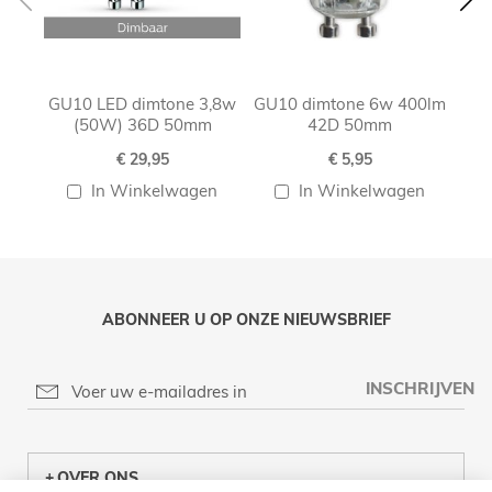
GU10 LED dimtone 3,8w
GU10 dimtone 6w 400lm
G
(50W) 36D 50mm
42D 50mm
€ 29,95
€ 5,95
In Winkelwagen
In Winkelwagen
ABONNEER U OP ONZE NIEUWSBRIEF
INSCHRIJVEN
OVER ONS