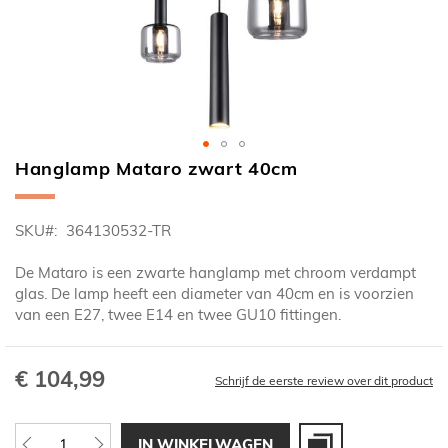
Hanglamp Mataro zwart 40cm
Ga
naar
het
SKU
364130532-TR
begin
van
De Mataro is een zwarte hanglamp met chroom verdampt
de
glas. De lamp heeft een diameter van 40cm en is voorzien
afbeeldingen-
van een E27, twee E14 en twee GU10 fittingen.
gallerij
€ 104,99
Schrijf de eerste review over dit product
IN WINKELWAGEN