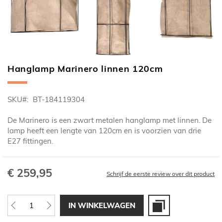
Hanglamp Marinero linnen 120cm
Ga
naar
het
SKU
BT-184119304
begin
van
De Marinero is een zwart metalen hanglamp met linnen. De
de
lamp heeft een lengte van 120cm en is voorzien van drie
afbeeldingen-
E27 fittingen.
gallerij
€ 259,95
Schrijf de eerste review over dit product
IN WINKELWAGEN