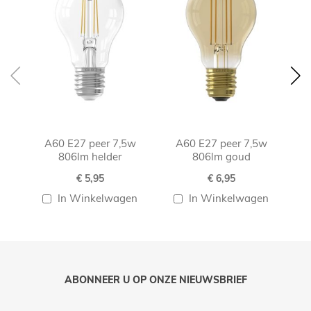
A60 E27 peer 7,5w
A60 E27 peer 7,5w
A60
806lm helder
806lm goud
€ 5,95
€ 6,95
In Winkelwagen
In Winkelwagen
ABONNEER U OP ONZE NIEUWSBRIEF