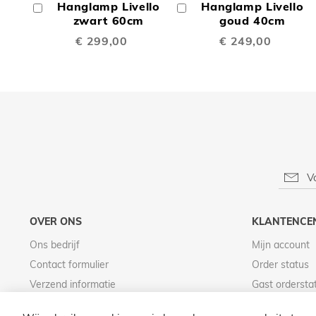
Hanglamp Livello
Hanglamp Livello
In
In
TE
TE
Winkelwagen
zwart 60cm
Winkelwagen
goud 40cm
€ 299,00
€ 249,00
VERGELIJKEN
VERGE
OVER ONS
KLANTENCE
Ons bedrijf
Mijn account
Contact formulier
Order status
Verzend informatie
Gast ordersta
Betaal informatie