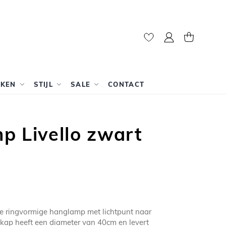
Mijn account
Winkelwag
RKEN
STIJL
SALE
CONTACT
p Livello zwart
te ringvormige hanglamp met lichtpunt naar
kap heeft een diameter van 40cm en levert