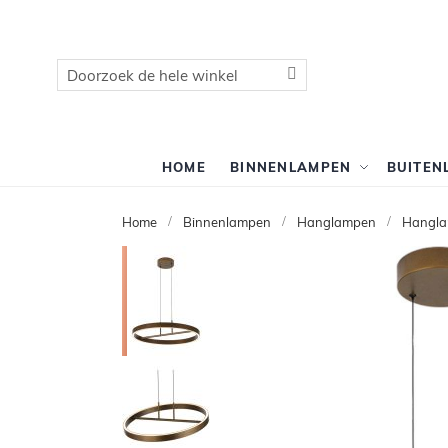
Zoek
Zoek
HOME
BINNENLAMPEN
BUITEN
Home
Binnenlampen
Hanglampen
Hangla
Ga
naar
het
einde
van
de
afbeeldingen-
gallerij