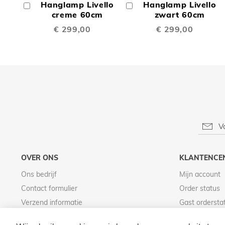
Hanglamp Livello
Hanglamp Livello
In
In
TE
TE
Winkelwagen
creme 60cm
Winkelwagen
zwart 60cm
€ 299,00
€ 299,00
VERGELIJKEN
VERGE
OVER ONS
KLANTENCE
Ons bedrijf
Mijn account
Contact formulier
Order status
Verzend informatie
Gast ordersta
Betaal informatie