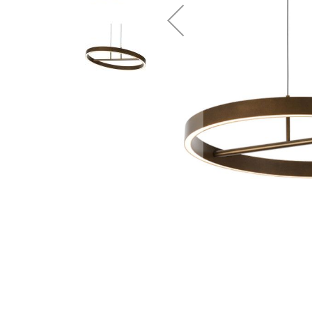
Ga
naar
het
begin
van
de
afbeeldingen-
gallerij