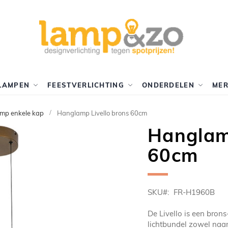
LAMPEN
FEESTVERLICHTING
ONDERDELEN
ME
mp enkele kap
Hanglamp Livello brons 60cm
Hanglamp
60cm
SKU
FR-H1960B
De Livello is een bro
lichtbundel zowel naar