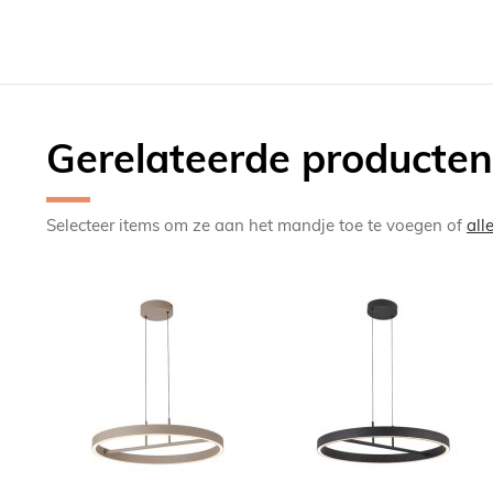
Gerelateerde producten
Selecteer items om ze aan het mandje toe te voegen of
all
TOEVOEGEN
TOEV
OM
OM