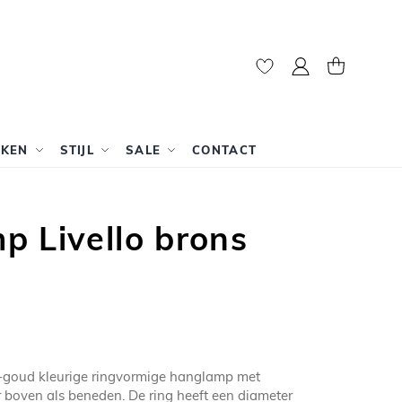
Mijn account
Winkelwag
RKEN
STIJL
SALE
CONTACT
 Livello brons
ns-goud kleurige ringvormige hanglamp met
 boven als beneden. De ring heeft een diameter