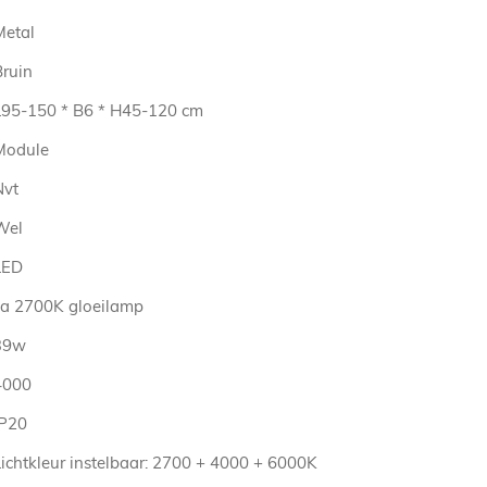
Metal
Bruin
L95-150 * B6 * H45-120 cm
Module
Nvt
Wel
LED
ca 2700K gloeilamp
39w
4000
IP20
Lichtkleur instelbaar: 2700 + 4000 + 6000K