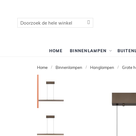
Zoek
Zoek
HOME
BINNENLAMPEN
BUITEN
Home
Binnenlampen
Hanglampen
Grote 
Ga
naar
het
einde
van
de
afbeeldingen-
gallerij