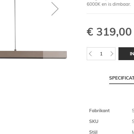
6000K en is dimbaar.
€ 319,00
I
SPECIFICA
Meer
Fabrikant
informatie
SKU
Stijl