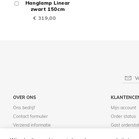
Hanglamp Linear
In
TE
Winkelwagen
zwart 150cm
€ 319,00
VERGELIJKEN
OVER ONS
KLANTENCE
Ons bedrijf
Mijn account
Contact formulier
Order status
Verzend informatie
Gast ordersta
Betaal informatie