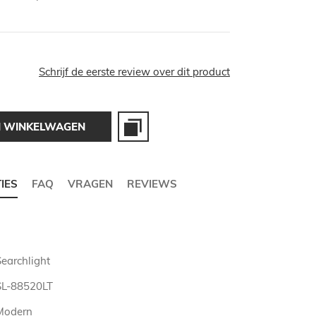
Schrijf de eerste review over dit product
N WINKELWAGEN
TIES
FAQ
VRAGEN
REVIEWS
Searchlight
SL-88520LT
Modern