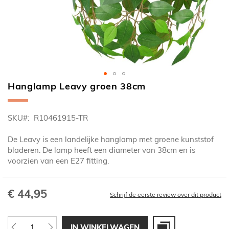
Hanglamp Leavy groen 38cm
Ga
naar
het
SKU
R10461915-TR
begin
van
De Leavy is een landelijke hanglamp met groene kunststof
de
bladeren. De lamp heeft een diameter van 38cm en is
afbeeldingen-
voorzien van een E27 fitting.
gallerij
€ 44,95
Schrijf de eerste review over dit product
IN WINKELWAGEN