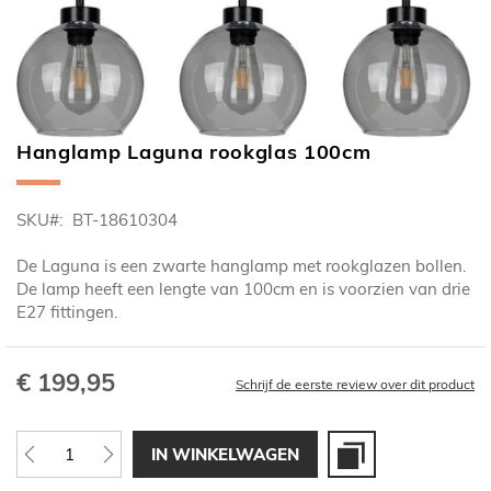
Hanglamp Laguna rookglas 100cm
Ga
naar
het
SKU
BT-18610304
begin
van
De Laguna is een zwarte hanglamp met rookglazen bollen.
de
De lamp heeft een lengte van 100cm en is voorzien van drie
afbeeldingen-
E27 fittingen.
gallerij
€ 199,95
Schrijf de eerste review over dit product
IN WINKELWAGEN