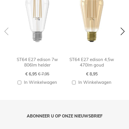
ST64 E27 edison 7w
ST64 E27 edison 4,5w
ST
806lm helder
470lm goud
Speciale
€ 6,95
€ 7,95
€ 8,95
prijs
In Winkelwagen
In Winkelwagen
ABONNEER U OP ONZE NIEUWSBRIEF