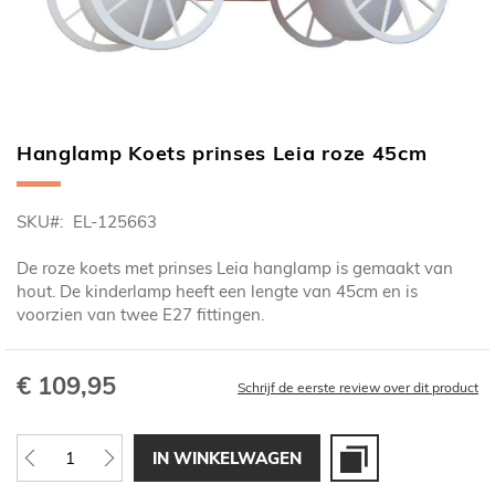
Hanglamp Koets prinses Leia roze 45cm
Ga
naar
het
SKU
EL-125663
begin
van
De roze koets met prinses Leia hanglamp is gemaakt van
de
hout. De kinderlamp heeft een lengte van 45cm en is
afbeeldingen-
voorzien van twee E27 fittingen.
gallerij
€ 109,95
Schrijf de eerste review over dit product
IN WINKELWAGEN