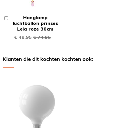
Hanglamp
In
Winkelwagen
luchtballon prinses
Leia roze 30cm
Speciale
€ 49,95
€ 74,95
prijs
Klanten die dit kochten kochten ook:
Skip
carousel