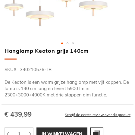
Hanglamp Keaton grijs 140cm
Ga
naar
het
SKU
340210576-TR
begin
van
De Keaton is een warm grijze hanglamp met vijf kappen. De
de
lamp is 140 cm lang en levert 5900 lm in
afbeeldingen-
2300+3000+4000K met drie stappen dim functie.
gallerij
€ 439,99
Schrijf de eerste review over dit product
IN WINKELWAGEN