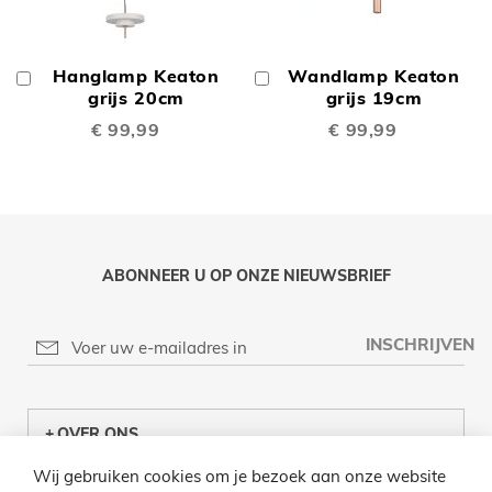
Hanglamp Keaton
Wandlamp Keaton
In
In
Winkelwagen
grijs 20cm
Winkelwagen
grijs 19cm
€ 99,99
€ 99,99
ABONNEER U OP ONZE NIEUWSBRIEF
INSCHRIJVEN
OVER ONS
Wij gebruiken cookies om je bezoek aan onze website
KLANTENCENTRUM