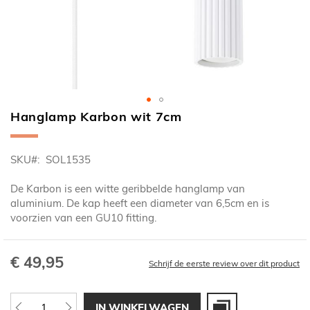
Hanglamp Karbon wit 7cm
Ga
naar
het
SKU
SOL1535
begin
van
De Karbon is een witte geribbelde hanglamp van
de
aluminium. De kap heeft een diameter van 6,5cm en is
afbeeldingen-
voorzien van een GU10 fitting.
gallerij
€ 49,95
Schrijf de eerste review over dit product
IN WINKELWAGEN