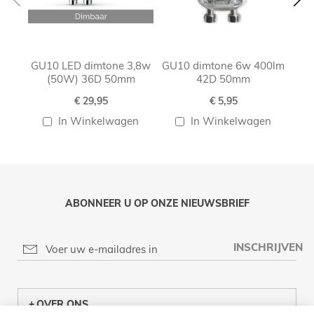
GU10 LED dimtone 3,8w
GU10 dimtone 6w 400lm
G
(50W) 36D 50mm
42D 50mm
€ 29,95
€ 5,95
In Winkelwagen
In Winkelwagen
ABONNEER U OP ONZE NIEUWSBRIEF
INSCHRIJVEN
OVER ONS