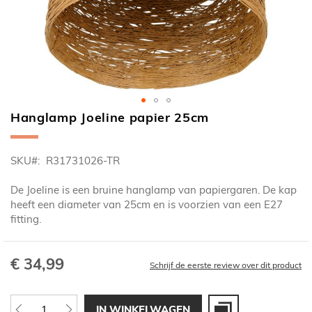
Hanglamp Joeline papier 25cm
Ga
naar
het
SKU
R31731026-TR
begin
van
De Joeline is een bruine hanglamp van papiergaren. De kap
de
heeft een diameter van 25cm en is voorzien van een E27
afbeeldingen-
fitting.
gallerij
€ 34,99
Schrijf de eerste review over dit product
IN WINKELWAGEN