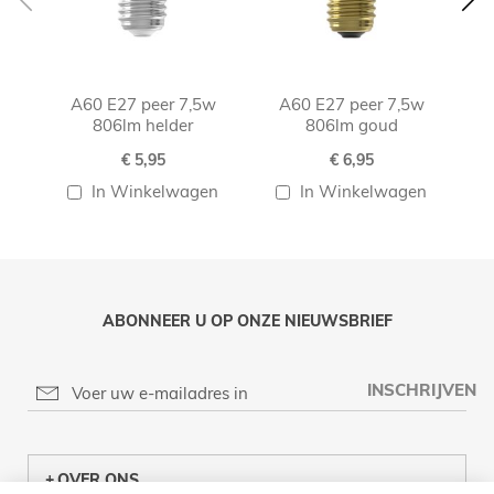
A60 E27 peer 7,5w
A60 E27 peer 7,5w
A60
806lm helder
806lm goud
€ 5,95
€ 6,95
In Winkelwagen
In Winkelwagen
ABONNEER U OP ONZE NIEUWSBRIEF
INSCHRIJVEN
OVER ONS