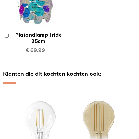
Plafondlamp Iride
In
Winkelwagen
25cm
€ 69,99
Klanten die dit kochten kochten ook:
Skip
carousel