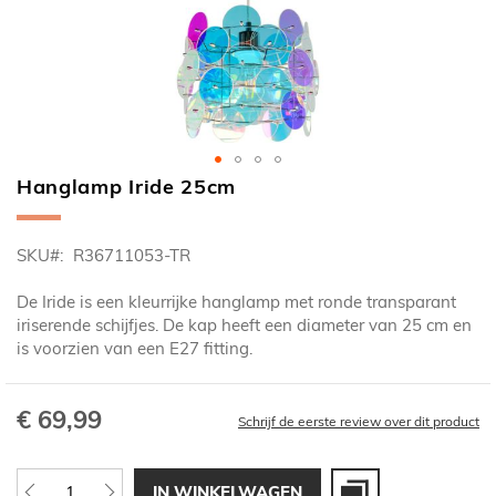
Hanglamp Iride 25cm
Ga
naar
het
SKU
R36711053-TR
begin
van
De Iride is een kleurrijke hanglamp met ronde transparant
de
iriserende schijfjes. De kap heeft een diameter van 25 cm en
afbeeldingen-
is voorzien van een E27 fitting.
gallerij
€ 69,99
Schrijf de eerste review over dit product
IN WINKELWAGEN