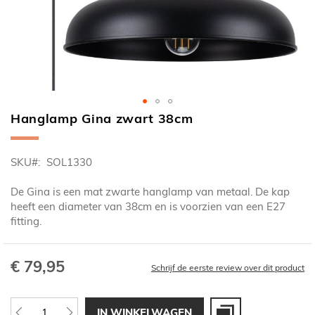
Hanglamp Gina zwart 38cm
Ga
naar
het
SKU
SOL1330
begin
van
De Gina is een mat zwarte hanglamp van metaal. De kap
de
heeft een diameter van 38cm en is voorzien van een E27
afbeeldingen-
fitting.
gallerij
€ 79,95
Schrijf de eerste review over dit product
IN WINKELWAGEN