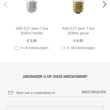
A60 E27 peer 7,5w
A60 E27 peer 7,5w
A60
806lm helder
806lm goud
€ 5,95
€ 6,95
In Winkelwagen
In Winkelwagen
ABONNEER U OP ONZE NIEUWSBRIEF
INSCHRIJVEN