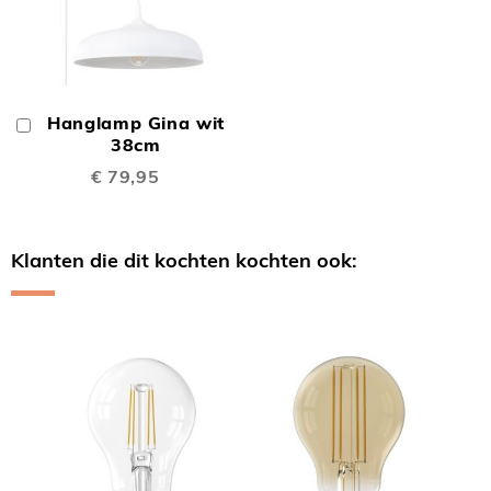
Hanglamp Gina wit
In
Winkelwagen
38cm
€ 79,95
Klanten die dit kochten kochten ook:
Skip
carousel