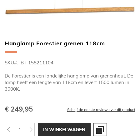
Hanglamp Forestier grenen 118cm
Ga
naar
het
SKU
BT-158211104
begin
van
De Forestier is een landelijke hanglamp van grenenhout. De
de
lamp heeft een lengte van 118cm en levert 1500 lumen in
afbeeldingen-
3000K.
gallerij
€ 249,95
Schrijf de eerste review over dit product
IN WINKELWAGEN