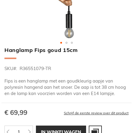
Hanglamp Fips goud 15cm
Ga
naar
het
SKU
R36551079-TR
begin
van
Fips is een hanglamp met een goudkleurig aapje van
de
polyresin hangend aan het snoer. De aap is tot 38 cm hoog
afbeeldingen-
en de lamp kan voorzien worden van een E14 lampje.
gallerij
€ 69,99
Schrijf de eerste review over dit product
IN WINKELWAGEN