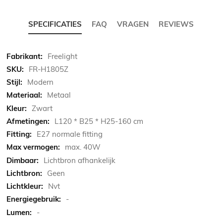
SPECIFICATIES
FAQ
VRAGEN
REVIEWS
Meer
Freelight
informatie
FR-H1805Z
Modern
Metaal
Zwart
L120 * B25 * H25-160 cm
E27 normale fitting
max. 40W
Lichtbron afhankelijk
Geen
Nvt
-
-