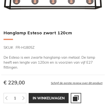
Hanglamp Esteso zwart 120cm
Ga
naar
het
SKU
FR-H1805Z
begin
van
De Esteso is een zwarte hanglamp van metaal. De lamp
de
heeft een lengte van 120cm en is voorzien van vijf E27
afbeeldingen-
fittingen.
gallerij
€ 229,00
Schrijf de eerste review over dit product
IN WINKELWAGEN