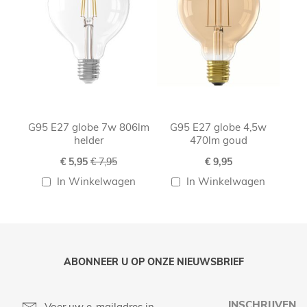
G95 E27 globe 7w 806lm
G95 E27 globe 4,5w
helder
470lm goud
Speciale
€ 5,95
€ 7,95
€ 9,95
prijs
In Winkelwagen
In Winkelwagen
ABONNEER U OP ONZE NIEUWSBRIEF
INSCHRIJVEN