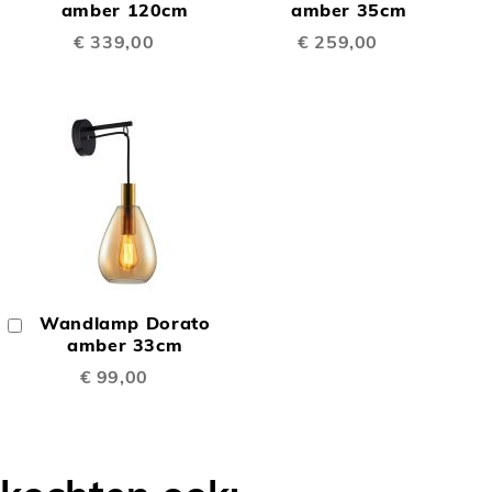
TE
TE
Winkelwagen
amber 120cm
Winkelwagen
amber 35cm
W
€ 339,00
€ 259,00
LIJKEN
VERGELIJKEN
VERGELIJK
OEGEN
TOEVOEGEN
OM
Wandlamp Dorato
In
TE
Winkelwagen
amber 33cm
€ 99,00
LIJKEN
VERGELIJKEN