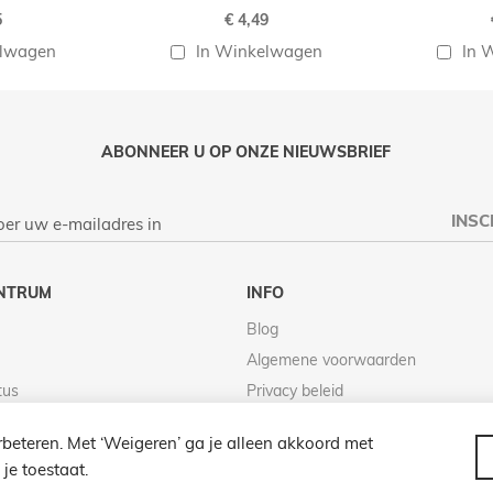
5
€ 4,49
elwagen
In Winkelwagen
In 
ABONNEER U OP ONZE NIEUWSBRIEF
INSC
NTRUM
INFO
Blog
Algemene voorwaarden
tus
Privacy beleid
Retour beleid
beteren. Met ‘Weigeren’ ga je alleen akkoord met
je toestaat.
© 2026 LAMPENZO ALLE RECHTEN VOORBEHOUDEN