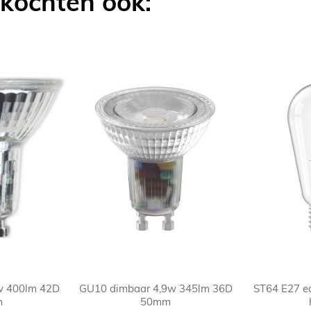
 kochten ook:
w 400lm 42D
GU10 dimbaar 4,9w 345lm 36D
ST64 E27 e
m
50mm