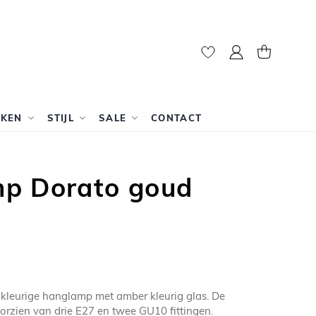
Mijn account
Winkelwag
RKEN
STIJL
SALE
CONTACT
p Dorato goud
 kleurige hanglamp met amber kleurig glas. De
orzien van drie E27 en twee GU10 fittingen.