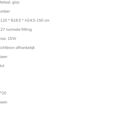
etaal, glas
Amber
L120 * B18,5 * H24,5-150 cm
27 normale fitting
max. 10W
ichtbron afhankelijk
Geen
Nvt
IP20
Geen