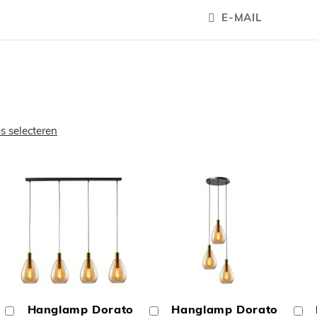
E-MAIL
es selecteren
OEGEN
TOEVOEGEN
TOEVOEGE
OM
OM
Hanglamp Dorato
Hanglamp Dorato
In
In
In