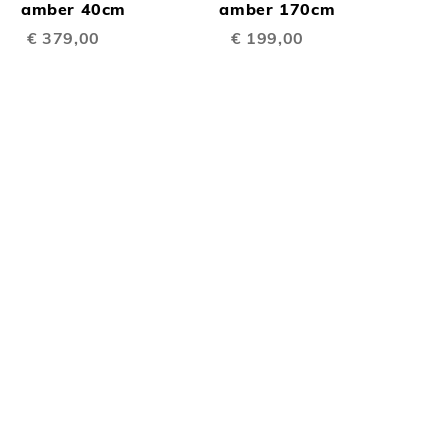
TE
TE
inkelwagen
amber 40cm
Winkelwagen
amber 170cm
€ 379,00
€ 199,00
EN
VERGELIJKEN
VERGELIJKEN