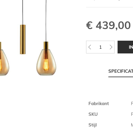
€ 439,00
I
SPECIFICA
Meer
Fabrikant
F
informatie
SKU
Stijl