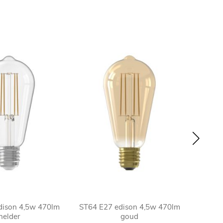
dison 4,5w 470lm
ST64 E27 edison 4,5w 470lm
ST64 
helder
goud