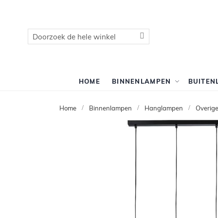
Zoek
Zoek
HOME
BINNENLAMPEN
BUITEN
Home
Binnenlampen
Hanglampen
Overig
Ga
naar
het
einde
van
de
afbeeldingen-
gallerij