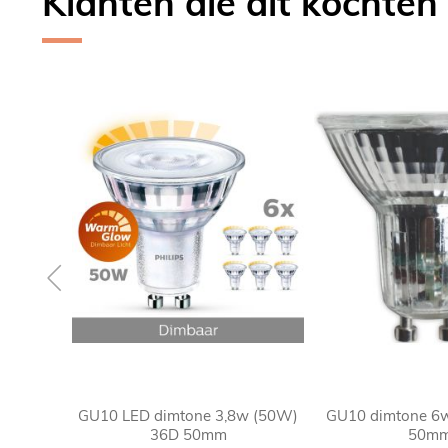
Klanten die dit kochten
Skip
carousel
GU10 LED dimtone 3,8w (50W)
GU10 dimtone 6
36D 50mm
50m