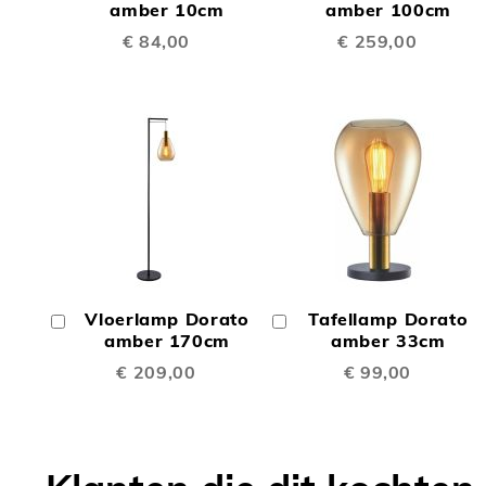
TE
TE
Winkelwagen
amber 10cm
Winkelwagen
amber 100cm
€ 84,00
€ 259,00
VERGELIJKEN
VERGE
TOEVOEGEN
TOEV
OM
OM
Vloerlamp Dorato
Tafellamp Dorato
In
In
TE
TE
Winkelwagen
amber 170cm
Winkelwagen
amber 33cm
€ 209,00
€ 99,00
VERGELIJKEN
VERGE