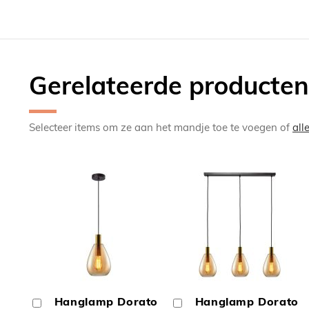
Gerelateerde producten
Selecteer items om ze aan het mandje toe te voegen of
all
TOEVOEGEN
TOEV
OM
OM
Hanglamp Dorato
Hanglamp Dorato
In
In