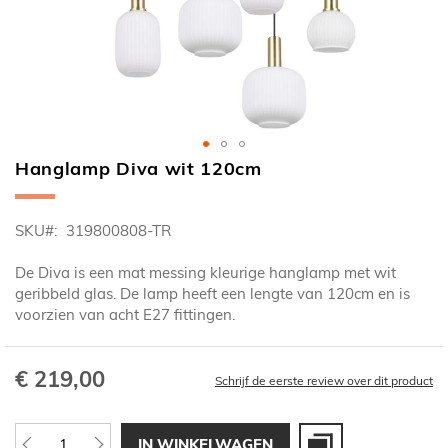
Hanglamp Diva wit 120cm
Ga
naar
het
SKU
319800808-TR
begin
van
De Diva is een mat messing kleurige hanglamp met wit
de
geribbeld glas. De lamp heeft een lengte van 120cm en is
afbeeldingen-
voorzien van acht E27 fittingen.
gallerij
€ 219,00
Schrijf de eerste review over dit product
IN WINKELWAGEN