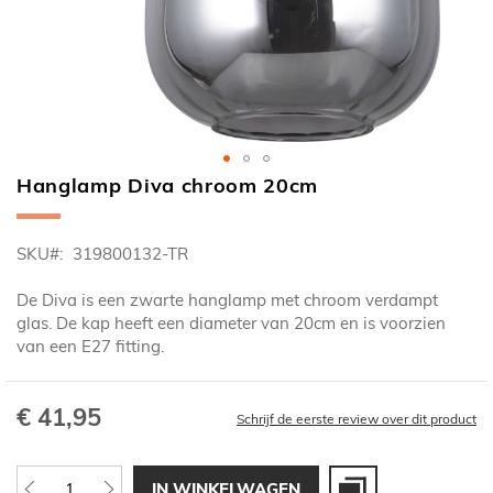
Hanglamp Diva chroom 20cm
Ga
naar
het
SKU
319800132-TR
begin
van
De Diva is een zwarte hanglamp met chroom verdampt
de
glas. De kap heeft een diameter van 20cm en is voorzien
afbeeldingen-
van een E27 fitting.
gallerij
€ 41,95
Schrijf de eerste review over dit product
IN WINKELWAGEN