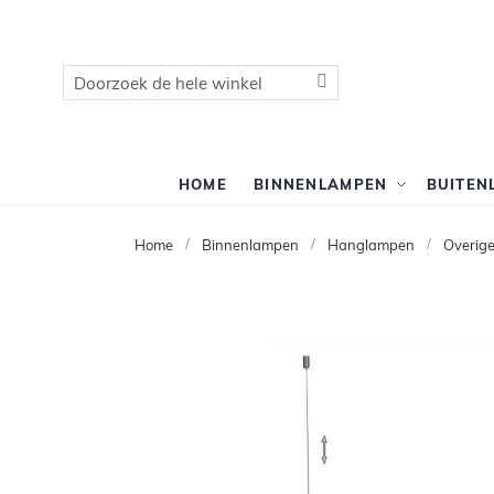
Zoek
Zoek
HOME
BINNENLAMPEN
BUITEN
Home
Binnenlampen
Hanglampen
Overig
Ga
naar
het
einde
van
de
afbeeldingen-
gallerij