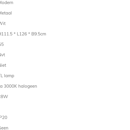
Modern
Metaal
Wit
H111.5 * L126 * B9.5cm
G5
Nvt
iet
TL lamp
ca 3000K halogeen
28W
IP20
Geen