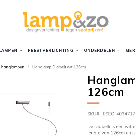
LAMPEN
FEESTVERLICHTING
ONDERDELEN
ME
e hanglampen
Hanglamp Diabelli wit 126cm
Hanglamp
126cm
SKU
ESEO-403471
De Diabelli is een wit
lengte van 126cm en i