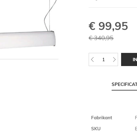
€ 99,95
Speciale
prijs
€ 340,95
I
SPECIFICA
Meer
Fabrikant
P
informatie
SKU