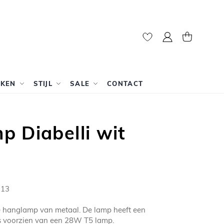
Mijn account
Winkelwag
RKEN
STIJL
SALE
CONTACT
 Diabelli wit
713
te hanglamp van metaal. De lamp heeft een
s voorzien van een 28W T5 lamp.