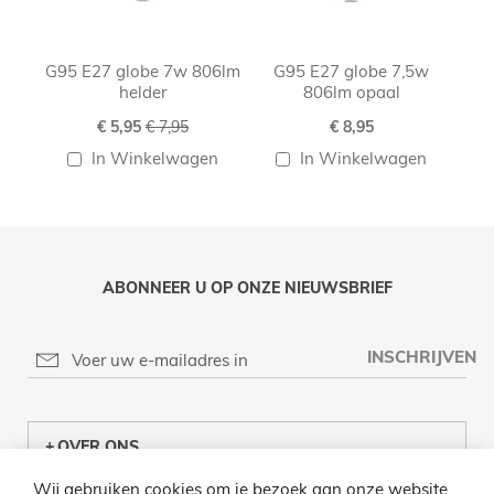
G95 E27 globe 7w 806lm
G95 E27 globe 7,5w
G
helder
806lm opaal
Speciale
€ 5,95
€ 7,95
€ 8,95
prijs
In Winkelwagen
In Winkelwagen
ABONNEER U OP ONZE NIEUWSBRIEF
INSCHRIJVEN
OVER ONS
Wij gebruiken cookies om je bezoek aan onze website