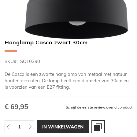
Hanglamp Casco zwart 30cm
Ga
naar
het
SKU
SOL0390
begin
van
De Casco is een zwarte hanglamp van metaal met natuur
de
houten accenten. De lamp heeft een diameter van 30cm en
afbeeldingen-
is voorzien van een E27 fitting.
gallerij
€ 69,95
Schrijf de eerste review over dit product
IN WINKELWAGEN