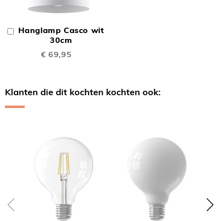
Hanglamp Casco wit
In
Winkelwagen
30cm
€ 69,95
Klanten die dit kochten kochten ook:
Skip
carousel