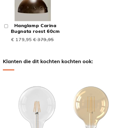
Hanglamp Carina
In
Winkelwagen
Bugnata roest 60cm
Speciale
€ 179,95
€ 379,95
prijs
Klanten die dit kochten kochten ook:
Skip
carousel