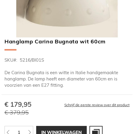
Hanglamp Carina Bugnata wit 60cm
Ga
naar
het
SKU
5216/BI01S
begin
van
De Carina Bugnata is een witte in Italie handgemaakte
de
hanglamp. De lamp heeft een diameter van 60cm en is
afbeeldingen-
voorzien van een E27 fitting.
gallerij
€ 179,95
Speciale
Schrijf de eerste review over dit product
prijs
€ 379,95
IN WINKELWAGEN