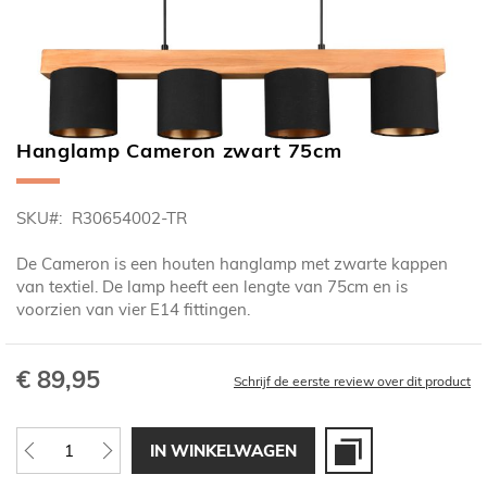
Hanglamp Cameron zwart 75cm
Ga
naar
het
SKU
R30654002-TR
begin
van
De Cameron is een houten hanglamp met zwarte kappen
de
van textiel. De lamp heeft een lengte van 75cm en is
afbeeldingen-
voorzien van vier E14 fittingen.
gallerij
€ 89,95
Schrijf de eerste review over dit product
IN WINKELWAGEN