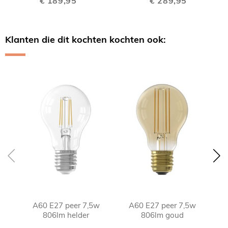
€ 189,95
€ 289,95
Klanten die dit kochten kochten ook:
Skip
carousel
A60 E27 peer 7,5w
A60 E27 peer 7,5w
A60
806lm helder
806lm goud