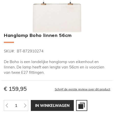
Hanglamp Boho linnen 56cm
Ga
naar
het
SKU
BT-872910274
begin
van
De Boho is een landelijke hanglamp van eikenhout en
de
linnen. De lamp heeft een lengte van 56cm en is voorzien
afbeeldingen-
van twee E27 fittingen.
gallerij
€ 159,95
Schrijf de eerste review over dit product
IN WINKELWAGEN