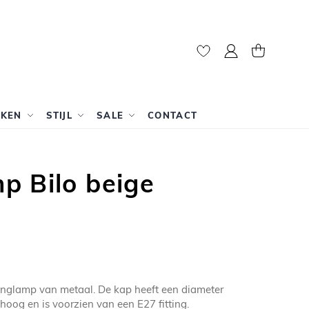
Mijn account
Winkelwag
RKEN
STIJL
SALE
CONTACT
p Bilo beige
hanglamp van metaal. De kap heeft een diameter
hoog en is voorzien van een E27 fitting.