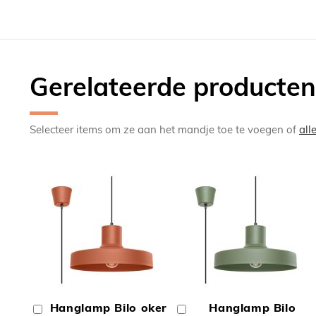
Gerelateerde producten
Selecteer items om ze aan het mandje toe te voegen of
all
TOEVOEGEN
TOEV
OM
OM
Hanglamp Bilo oker
Hanglamp Bilo
In
In