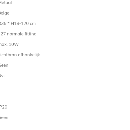
Metaal
Beige
D35 * H18-120 cm
27 normale fitting
max. 10W
ichtbron afhankelijk
Geen
Nvt
IP20
Geen