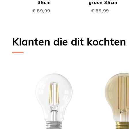
TE
TE
Winkelwagen
35cm
Winkelwagen
groen 35cm
€ 89,99
€ 89,99
VERGELIJKEN
VERGE
Klanten die dit kochten
Skip
carousel