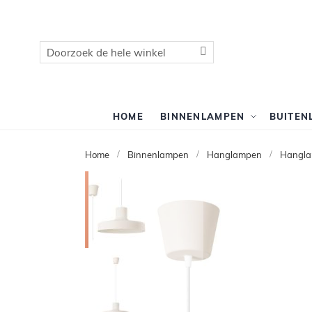
Zoek
Zoek
HOME
BINNENLAMPEN
BUITEN
Home
Binnenlampen
Hanglampen
Hangla
Ga
naar
het
einde
van
de
afbeeldingen-
gallerij