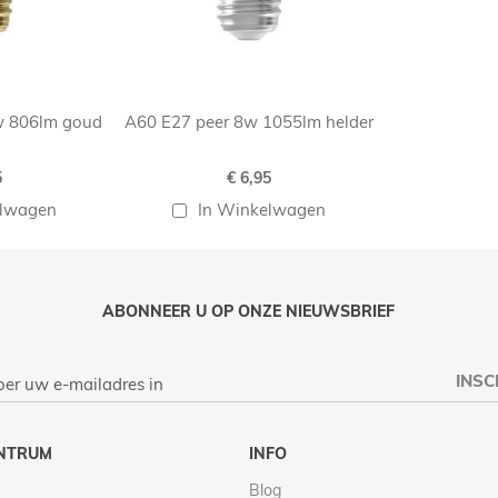
w 806lm goud
A60 E27 peer 8w 1055lm helder
5
€ 6,95
elwagen
In Winkelwagen
ABONNEER U OP ONZE NIEUWSBRIEF
INSC
NTRUM
INFO
Blog