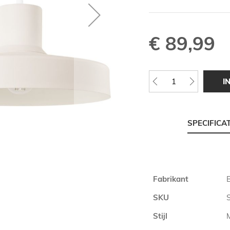
€ 89,99
I
SPECIFICA
Meer
Fabrikant
B
informatie
SKU
Stijl